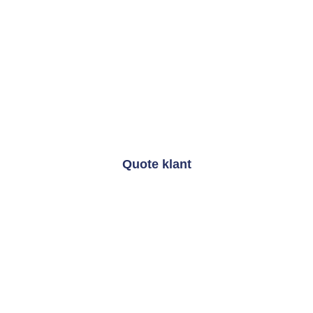
termijn
. We bekijken met regelmaat of
veranderende regelgeving en
marktomstandigheden mogelijk effect hebben
op jouw financiële situatie.
Quote klant